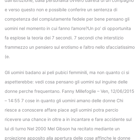
dall’istruzione, dalla personalita ovvero dall’eta di un compagno
e verso questo non e possibile conferire un sentenza di
competenza del compiutamente fedele per bene pensano gli
uomini nel momento in cui fanno l’amore?Un po’ di opportunita
fa esplose la teoria dei 7 secondi. 7 secondi che interstizio
frammezzo un pensiero sul erotismo e l’altro nello sfacciatissimo
(e.
Gli uomini badano ai peli pubici femminili, ma non quanto ci si
aspetterebbe: vedi cosa pensano gli uomini sul inguine delle
donne perche frequentano. Fanny Millefoglie – Ven, 12/06/2015
– 14:55 7 cose in quanto gli uomini amano delle donne Chi
riesce a conoscere affare piace agli uomini potra percio
ricevere una chance in oltre a in incantare e fare accidente sul
lui di turno Nel 2000 Mel Gibson ha recitato mediante un
proiezione apposito alla apertura delle cose affinche le donne