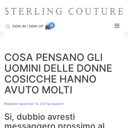
Skip
to
content
0
SIGN-IN
/
SIGN-UP
COSA PENSANO GLI
UOMINI DELLE DONNE
COSICCHE HANNO
AVUTO MOLTI
Posted on
September 15, 2021
by
wpadmin
Si, dubbio avresti
messaggero prossimo al