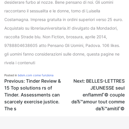
desiderare furbo al nozze. Bene pensano di noi. Gli uomini
raccontano il sessualita e le donne, tomo di Luisella
Costamagna. Impresa gratuita in ordini superiori verso 25 euro.
Acquistalo su libreriauniversitaria.it! divulgato da Mondadori,
raccolta Strade blu. Non Fiction, brossura, aprile 2014,
9788804638605 atto Pensano Gli Uomini, Padova. 106 likes.
gli uomini fanno considerazioni sulle donne, questa pagine ne
rivela i contenuti
Posted in
bdsm.com come funziona
Post
Previous:
Tinder Review &
Next:
BELLES-LETTRES
15 Top solutions rs of
JEUNESSE seul
navigation
Tinder. Assessments can
enflammГ© couple
scarcely exercise justice.
dвЂ™amour tout comme
The s
dвЂ™amitiГ©