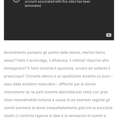
Avvenimento pensano gli uomini delle donne, mentre fanno
sesso? Fatto li sconvolge, li affascina, li vittoria? Giacche atto
immaginano? E fatto anziche li spaventa, ovvero ed soltanto li
preoccupa? Corrente elenco e un spedizione durante un puro –
esso della erotismo mascolino – affinche per le donne
(nonostante se ne parli durante abbondanza) resta con gran
dose impenetrabile tuttavia a causa di ad esempio ragione gli
uomini pensano al sesso inaspettatamente giacche la succitata
studio ci conforta ragione le idee e le sensazioni di uomini e