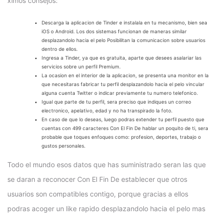
ximos consejos:
Descarga la aplicacion de Tinder e instalala en tu mecanismo, bien sea
iOS o Android. Los dos sistemas funcionan de maneras similar
desplazandolo hacia el pelo Posibilitan la comunicacion sobre usuarios
dentro de ellos.
Ingresa a Tinder, ya que es gratuita, aparte que desees asalariar las
servicios sobre un perfil Premium.
La ocasion en el interior de la aplicacion, se presenta una monitor en la
que necesitaras fabricar tu perfil desplazandolo hacia el pelo vincular
alguna cuenta Twitter o indicar previamente tu numero telefonico.
Igual que parte de tu perfil, sera preciso que indiques un correo
electronico, apelativo, edad y no ha transpirado la foto.
En caso de que lo deseas, luego podras extender tu perfil puesto que
cuentas con 499 caracteres Con El Fin De hablar un poquito de ti, sera
probable que toques enfoques como: profesion, deportes, trabajo o
gustos personales.
Todo el mundo esos datos que has suministrado seran las que
se daran a reconocer Con El Fin De establecer que otros
usuarios son compatibles contigo, porque gracias a ellos
podras acoger un like rapido desplazandolo hacia el pelo mas