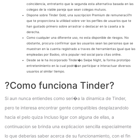
coincidencia, entretanto que la segunda esta alternativa basada en las
colegas de la viable pareja que sean colegas mutuos.
Dispone sobre Tinder Gold, una suscripcion Premium de remuneracii?n
que te proporciona la utilidad sobre ver los perfiles de usuarios que te
han gustado primero sobre arrastrar o destacar en la caseta a la
derecha.
Como cualquier una diferente uso, no esta disponible de riesgos. No
obstante, procura confirmar que las usuarios sean las personas que se
muestran en la cuenta registrado a traves de herramientas igual que las
empleadas por Badoo, otra popular red social para citas online.
Desde se le ha incorporado Tinder�s Swipe Night, la forma prototipo
entretenimiento en la cual podri�an participar e interactuar diversos
usuarios al similar tiempo.
?Como funciona Tinder?
Si aun nunca entiendes como seri�a la dinamica de Tinder,
pero te interesa encontrar gente compatibles desplazandolo
hacia el pelo quiza Incluso ligar con alguna de ellas, a
continuacion se brinda una explicacion sencilla especialmente
lo que deberias saber acerca de su funcionamiento, con el fin