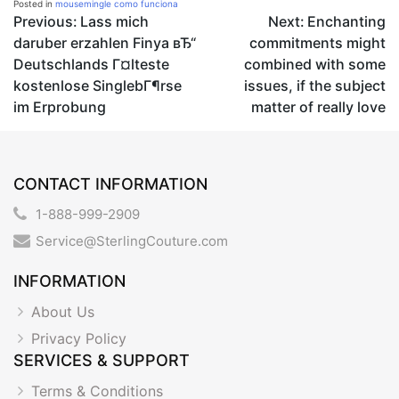
Posted in
mousemingle como funciona
Post
Previous:
Lass mich
Next:
Enchanting
daruber erzahlen Finya вЂ“
commitments might
navigation
Deutschlands Г¤lteste
combined with some
kostenlose SinglebГ¶rse
issues, if the subject
im Erprobung
matter of really love
CONTACT INFORMATION
1-888-999-2909
Service@SterlingCouture.com
INFORMATION
About Us
Privacy Policy
SERVICES & SUPPORT
Terms & Conditions