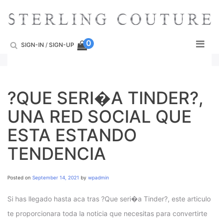
Skip
to
content
0
SIGN-IN
/
SIGN-UP
?QUE SERI�A TINDER?,
UNA RED SOCIAL QUE
ESTA ESTANDO
TENDENCIA
Posted on
September 14, 2021
by
wpadmin
Si has llegado hasta aca tras ?Que seri�a Tinder?, este articulo
te proporcionara toda la noticia que necesitas para convertirte